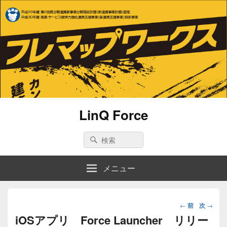
LinQ Force
Search
Search
for:
メニュー
投
←
前
次
→
稿
iOSアプリ Force Launcher リリー
ナ