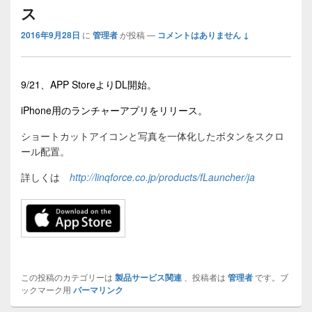
ビ
ス
ゲ
ー
2016年9月28日
に
管理者
が投稿
—
コメントはありません ↓
シ
ョ
ン
9/21、APP StoreよりDL開始。
iPhone用のランチャーアプリをリリース。
ショートカットアイコンと写真を一体化したボタンをスクロ
ール配置。
詳しくは
http://linqforce.co.jp/products/fLauncher/ja
この投稿のカテゴリーは
製品サービス関連
、投稿者は
管理者
です。ブ
ックマーク用
パーマリンク