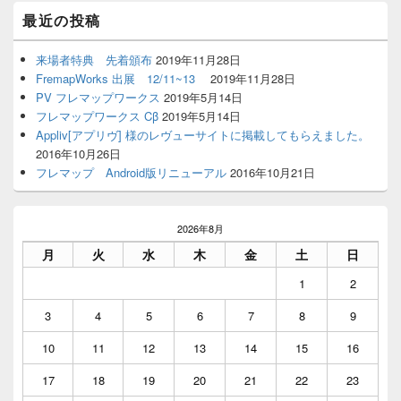
Primary
最近の投稿
Sidebar
Widget
Area
来場者特典 先着頒布
2019年11月28日
FremapWorks 出展 12/11~13
2019年11月28日
PV フレマップワークス
2019年5月14日
フレマップワークス Cβ
2019年5月14日
Appliv[アプリヴ] 様のレヴューサイトに掲載してもらえました。
2016年10月26日
フレマップ Android版リニューアル
2016年10月21日
2026年8月
月
火
水
木
金
土
日
1
2
3
4
5
6
7
8
9
10
11
12
13
14
15
16
17
18
19
20
21
22
23