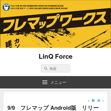
LinQ Force
Search
Search
for:
メニュー
投
←
前
次
→
稿
9/9 フレマップ Android版 リリー
ナ