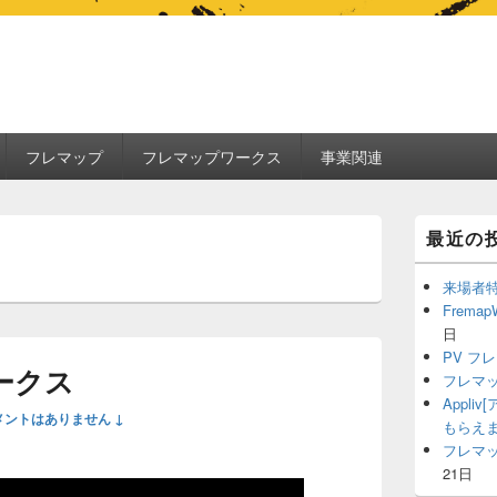
フレマップ
フレマップワークス
事業関連
Primary
最近の
Sidebar
Widget
Area
来場者
Frema
日
PV フ
ークス
フレマッ
Appl
メントはありません ↓
もらえ
フレマッ
21日