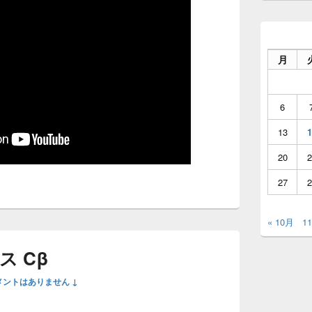
月
6
13
1
20
2
27
2
« 10月
1
 Cβ
メントはありません ↓